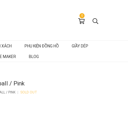
0
I XÁCH
PHỤ KIỆN ĐỒNG HỒ
GIẦY DÉP
E MAKER
BLOG
all / Pink
LL / PINK
|
SOLD OUT