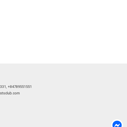
331
,
+84789551551
istsclub.com