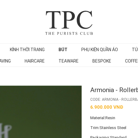
KÍNH THỜI TRANG
BÚT
PHỤ KIỆN QUẦN ÁO
TÚ
AVING
HAIRCARE
TEAWARE
BESPOKE
COFFE
Armonia - Rollerb
CODE: ARMONIA - ROLLERBA
6.900.000 VNĐ
Material:Resin
Trim:Stainless Steel
Packaging:Standard