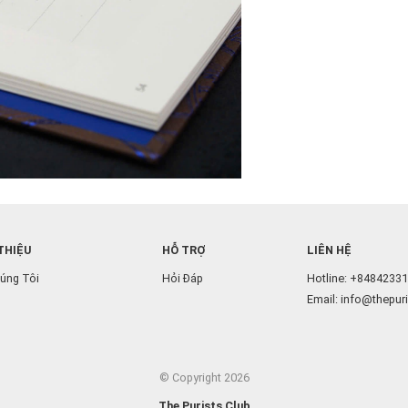
 THIỆU
HỖ TRỢ
LIÊN HỆ
úng Tôi
Hỏi Đáp
Hotline:
+84842331
Email:
info@thepur
© Copyright 2026
The Purists Club