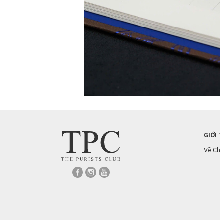
GIỚI
Về Ch