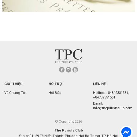
GIỚI THIỆU
HỖ TRỢ
LIÊN HỆ
Về Chúng Tôi
Hỏi Đáp
Hotline:
+84842331331
,
+84789551551
Email:
info@thepuristsclub.com
© Copyright 2026
The Purists Club
Địa chỉ 1: 29 Tô Hiến Thành, Phường Hai Bà Trưng, TP. Hà Nội